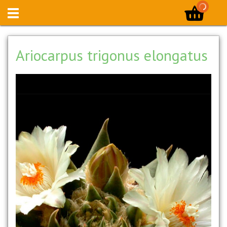
Ariocarpus trigonus elongatus