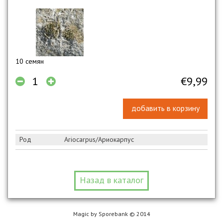
10 семян
€9,99
добавить в корзину
Род
Ariocarpus/Ариокарпус
Назад в каталог
Magic
by Sporebank © 2014