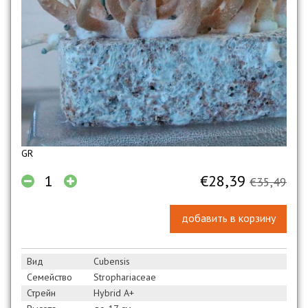
GR
€28,39
€35,49
добавить в корзину
Вид
Сubensis
Семейство
Strophariaceae
Стрейн
Hybrid A+